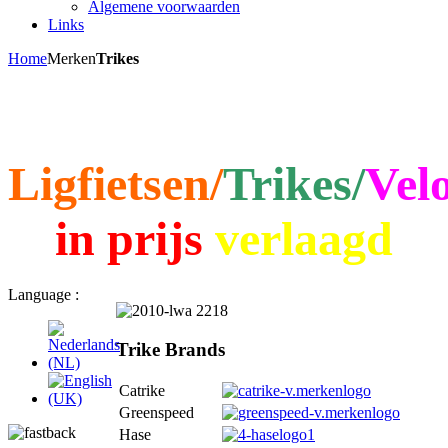
Algemene voorwaarden
Links
Home
Merken
Trikes
Ligfietsen/
Trikes/
Vel
in prijs
verlaagd
Language :
Trike Brands
Catrike
Greenspeed
Hase