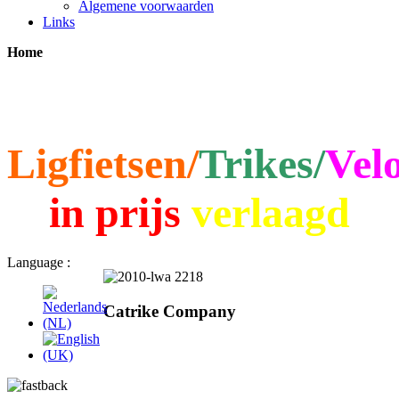
Algemene voorwaarden
Links
Home
Ligfietsen/
Trikes/
Vel
in prijs
verlaagd
Language :
Catrike Company