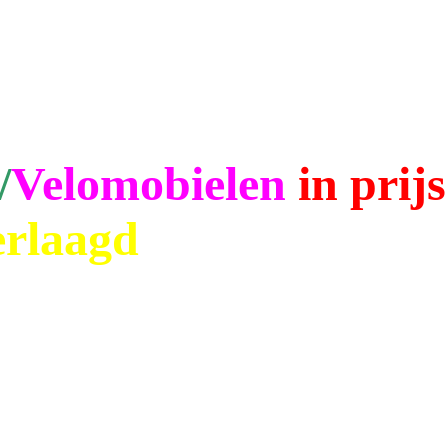
/
Velomobielen
in prijs
erlaagd