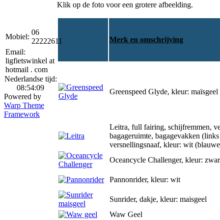
Klik op de foto voor een grotere afbeelding.
06
Mobiel:
Merk en omschrijving
22222611
Email:
ligfietswinkel at
hotmail . com
Nederlandse tijd:
08:54:09
Greenspeed Glyde, kleur: maïsgeel
Powered by
Warp Theme
Framework
Leitra, full fairing, schijfremmen, v
bagageruimte, bagagevakken (links 
versnellingsnaaf, kleur: wit (blauwe
Oceancycle Challenger, kleur: zwar
Pannonrider, kleur: wit
Sunrider, dakje, kleur: maisgeel
Waw Geel