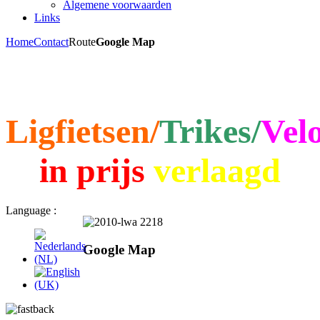
Algemene voorwaarden
Links
Home
Contact
Route
Google Map
Ligfietsen/
Trikes/
Vel
in prijs
verlaagd
Language :
Google Map