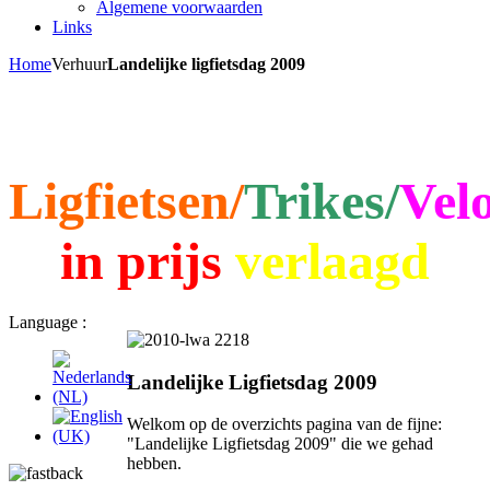
Algemene voorwaarden
Links
Home
Verhuur
Landelijke ligfietsdag 2009
Ligfietsen/
Trikes/
Vel
in prijs
verlaagd
Language :
Landelijke Ligfietsdag 2009
Welkom op de overzichts pagina van de fijne:
"Landelijke Ligfietsdag 2009" die we gehad
hebben.