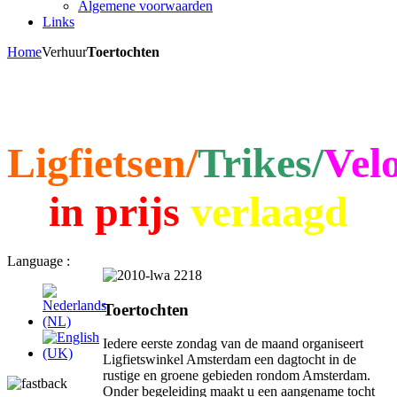
Algemene voorwaarden
Links
Home
Verhuur
Toertochten
Ligfietsen/
Trikes/
Vel
in prijs
verlaagd
Language :
Toertochten
Iedere eerste zondag van de maand organiseert
Ligfietswinkel Amsterdam een dagtocht in de
rustige en groene gebieden rondom Amsterdam.
Onder begeleiding maakt u een aangename tocht