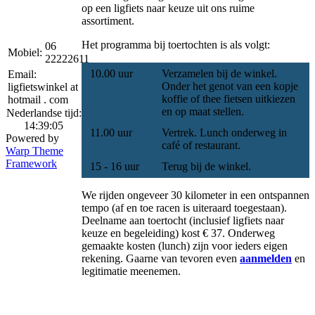
op een ligfiets naar keuze uit ons ruime
assortiment.
Het programma bij toertochten is als volgt:
06
Mobiel:
22222611
10.00 uur
Verzamelen bij de winkel.
Email:
Onder het genot van een kopje
ligfietswinkel at
koffie of thee fietsen uitkiezen
hotmail . com
en op maat stellen.
Nederlandse tijd:
14:39:05
11.00 uur
Vertrek. Lunch onderweg in
Powered by
café of restaurant.
Warp Theme
Framework
15 - 16 uur
Terug bij de winkel.
We rijden ongeveer 30 kilometer in een ontspannen
tempo (af en toe racen is uiteraard toegestaan).
Deelname aan toertocht (inclusief ligfiets naar
keuze en begeleiding) kost € 37. Onderweg
gemaakte kosten (lunch) zijn voor ieders eigen
rekening. Gaarne van tevoren even
aanmelden
en
legitimatie meenemen.