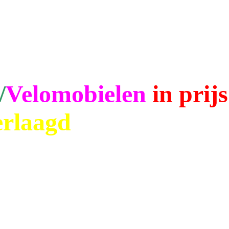
/
Velomobielen
in prijs
erlaagd